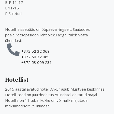
E-R 11-17
L 11-15
P Suletud
Hotelli sissepääs on ööpäeva ringselt. Saabudes
peale retseptsiooni lahtioleku aega, tuleb võtta
ühendust:
+372 52 32 069
+372 50 32 069
+372 53 009 231
Hotellist
2015 aastal avatud hotell Ankur asub Mustvee kesklinnas.
Hotelli toad on juurdeehitus 50.ndatel ehitatud majal.
Hotellis on 11 tuba, kokku on võimalik majutada
maksimaalselt 29 inimest.