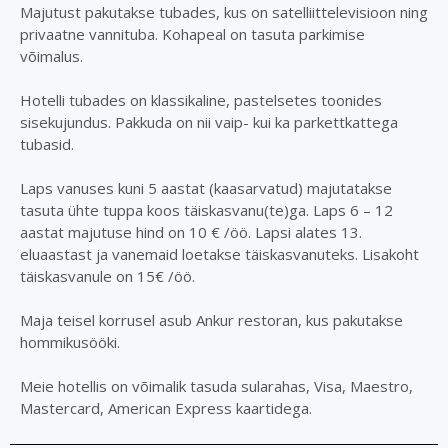
Majutust pakutakse tubades, kus on satelliittelevisioon ning
privaatne vannituba. Kohapeal on tasuta parkimise
võimalus.
Hotelli tubades on klassikaline, pastelsetes toonides
sisekujundus. Pakkuda on nii vaip- kui ka parkettkattega
tubasid.
Laps vanuses kuni 5 aastat (kaasarvatud) majutatakse
tasuta ühte tuppa koos täiskasvanu(te)ga. Laps 6 – 12
aastat majutuse hind on 10 € /öö. Lapsi alates 13.
eluaastast ja vanemaid loetakse täiskasvanuteks. Lisakoht
täiskasvanule on 15€ /öö.
Maja teisel korrusel asub Ankur restoran, kus pakutakse
hommikusööki.
Meie hotellis on võimalik tasuda sularahas, Visa, Maestro,
Mastercard, American Express kaartidega.