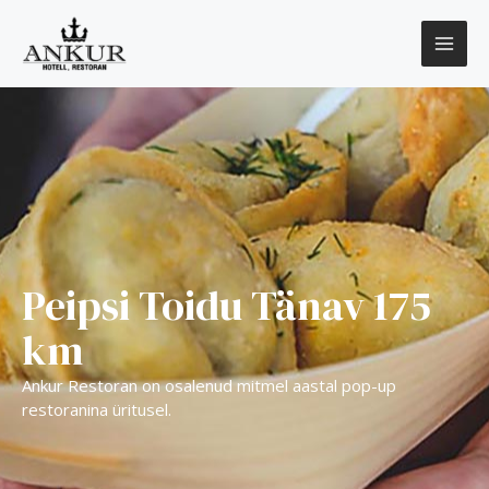
Peipsi Toidu Tänav 175
km
Ankur Restoran on osalenud mitmel aastal pop-up
restoranina üritusel.