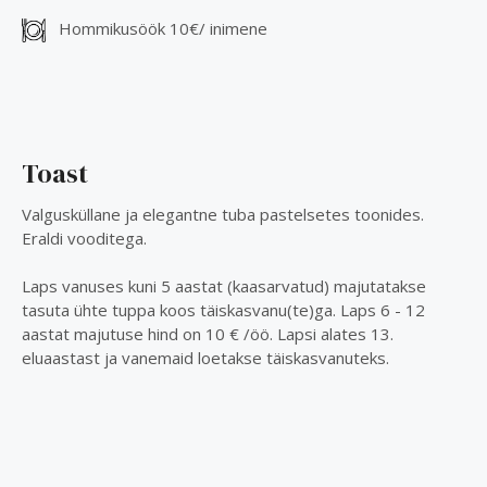
Hommikusöök 10€/ inimene
Toast
Valgusküllane ja elegantne tuba pastelsetes toonides.
Eraldi vooditega.
Laps vanuses kuni 5 aastat (kaasarvatud) majutatakse
tasuta ühte tuppa koos täiskasvanu(te)ga. Laps 6 - 12
aastat majutuse hind on 10 € /öö. Lapsi alates 13.
eluaastast ja vanemaid loetakse täiskasvanuteks.