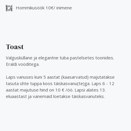
Hommikusöök 10€/ inimene
Toast
Valgusküllane ja elegantne tuba pastelsetes toonides.
Eraldi vooditega.
Laps vanuses kuni 5 aastat (kaasarvatud) majutatakse
tasuta ühte tuppa koos täiskasvanu(te)ga. Laps 6 - 12
aastat majutuse hind on 10 € /öö. Lapsi alates 13.
eluaastast ja vanemaid loetakse täiskasvanuteks.